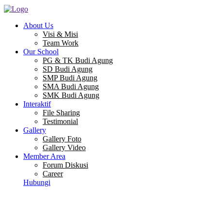
About Us
Visi & Misi
Team Work
Our School
PG & TK Budi Agung
SD Budi Agung
SMP Budi Agung
SMA Budi Agung
SMK Budi Agung
Interaktif
File Sharing
Testimonial
Gallery
Gallery Foto
Gallery Video
Member Area
Forum Diskusi
Career
Hubungi