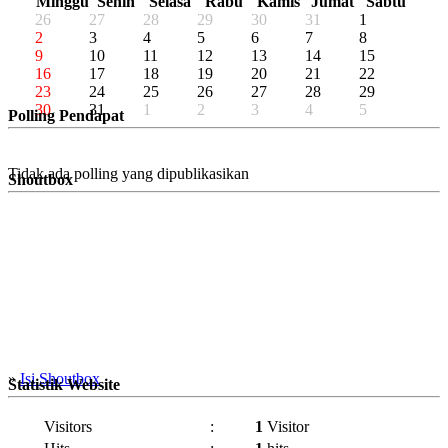
Minggu
Senin
Selasa
Rabu
Kamis
Jumat
Sabtu
26
27
28
29
30
31
1
2
3
4
5
6
7
8
9
10
11
12
13
14
15
16
17
18
19
20
21
22
23
24
25
26
27
28
29
30
31
1
2
3
4
5
Polling Pendapat
Tidak ada polling yang dipublikasikan
Shoutbox
»
Isi Shoutbox
Statistik Website
Visitors
:
1
Visitor