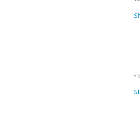
S
»
I
St