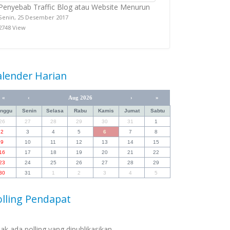
Penyebab Traffic Blog atau Website Menurun
Senin, 25 Desember 2017
2748 View
alender Harian
«
‹
Aug 2026
›
»
inggu
Senin
Selasa
Rabu
Kamis
Jumat
Sabtu
26
27
28
29
30
31
1
2
3
4
5
6
7
8
9
10
11
12
13
14
15
16
17
18
19
20
21
22
23
24
25
26
27
28
29
30
31
1
2
3
4
5
olling Pendapat
dak ada polling yang dipublikasikan