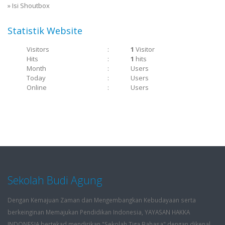
»
Isi Shoutbox
Statistik Website
Visitors
:
1
Visitor
Hits
:
1
hits
Month
:
Users
Today
:
Users
Online
:
Users
Sekolah Budi Agung
Dengan Kemajuan Zaman dan Mengembangkan Kebudayaan serta
berkeinginan Memajukan Pendidikan Indonesia, YAYASAN HAKKA
INDONESIA bertekad mendirikan "Sekolah Tiga Bahasa" dengan dikenal