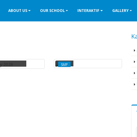
ABOUT US
OUR SCHOOL
INTERAKTIF
GALLERY
Ka
JULY 2026
SMP