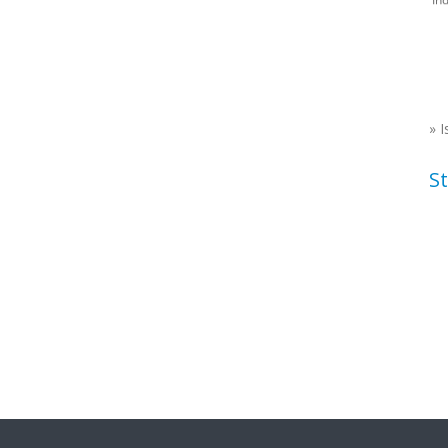
»
I
St