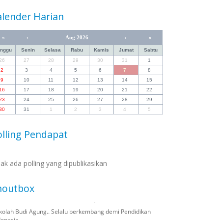
alender Harian
«
‹
Aug 2026
›
»
inggu
Senin
Selasa
Rabu
Kamis
Jumat
Sabtu
26
27
28
29
30
31
1
2
3
4
5
6
7
8
9
10
11
12
13
14
15
16
17
18
19
20
21
22
23
24
25
26
27
28
29
30
31
1
2
3
4
5
olling Pendapat
dak ada polling yang dipublikasikan
houtbox