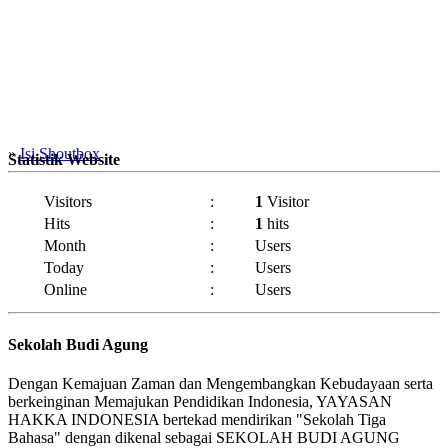
»
Isi Shoutbox
Statistik Website
Visitors
:
1
Visitor
Hits
:
1
hits
Month
:
Users
Today
:
Users
Online
:
Users
Sekolah Budi Agung
Dengan Kemajuan Zaman dan Mengembangkan Kebudayaan serta
berkeinginan Memajukan Pendidikan Indonesia, YAYASAN
HAKKA INDONESIA bertekad mendirikan "Sekolah Tiga
Bahasa" dengan dikenal sebagai SEKOLAH BUDI AGUNG