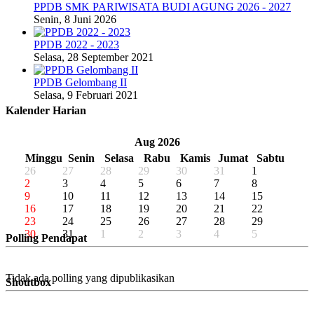
PPDB SMK PARIWISATA BUDI AGUNG 2026 - 2027
Senin, 8 Juni 2026
PPDB 2022 - 2023
Selasa, 28 September 2021
PPDB Gelombang II
Selasa, 9 Februari 2021
Kalender Harian
«
‹
Aug 2026
›
»
Minggu
Senin
Selasa
Rabu
Kamis
Jumat
Sabtu
26
27
28
29
30
31
1
2
3
4
5
6
7
8
9
10
11
12
13
14
15
16
17
18
19
20
21
22
23
24
25
26
27
28
29
30
31
1
2
3
4
5
Polling Pendapat
Tidak ada polling yang dipublikasikan
Shoutbox