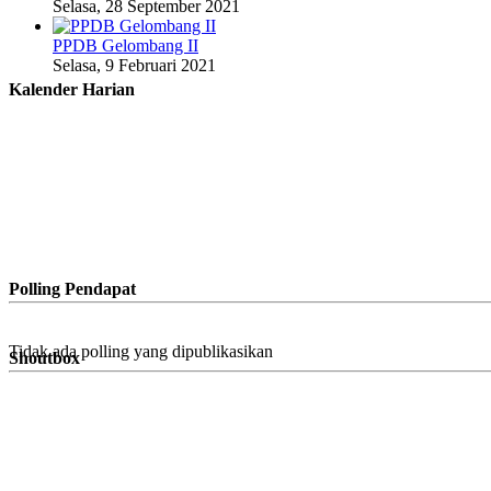
Selasa, 28 September 2021
PPDB Gelombang II
Selasa, 9 Februari 2021
Kalender Harian
Polling Pendapat
Tidak ada polling yang dipublikasikan
Shoutbox