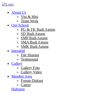
About Us
Visi & Misi
Team Work
Our School
PG & TK Budi Agung
SD Budi Agung
SMP Budi Agung
SMA Budi Agung
SMK Budi Agung
Interaktif
File Sharing
Testimonial
Gallery
Gallery Foto
Gallery Video
Member Area
Forum Diskusi
Career
Hubungi