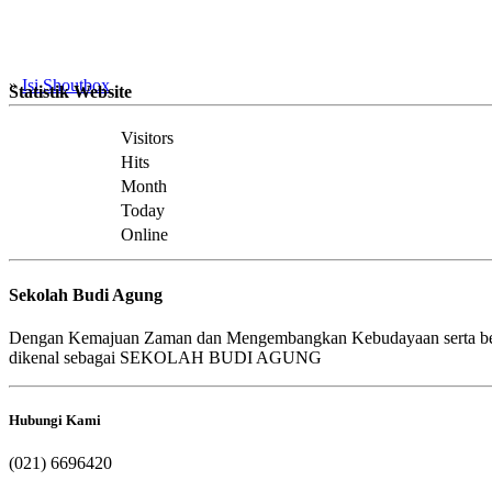
»
Isi Shoutbox
Statistik Website
Visitors
Hits
Month
Today
Online
Sekolah Budi Agung
Dengan Kemajuan Zaman dan Mengembangkan Kebudayaan serta b
dikenal sebagai SEKOLAH BUDI AGUNG
Hubungi Kami
(021) 6696420