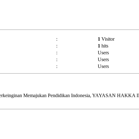
:
1
Visitor
:
1
hits
:
Users
:
Users
:
Users
erkeinginan Memajukan Pendidikan Indonesia, YAYASAN HAKKA IN