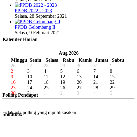
PPDB 2022 - 2023
Selasa, 28 September 2021
PPDB Gelombang II
Selasa, 9 Februari 2021
Kalender Harian
«
‹
Aug 2026
›
»
Minggu
Senin
Selasa
Rabu
Kamis
Jumat
Sabtu
26
27
28
29
30
31
1
2
3
4
5
6
7
8
9
10
11
12
13
14
15
16
17
18
19
20
21
22
23
24
25
26
27
28
29
30
31
1
2
3
4
5
Polling Pendapat
Tidak ada polling yang dipublikasikan
Shoutbox