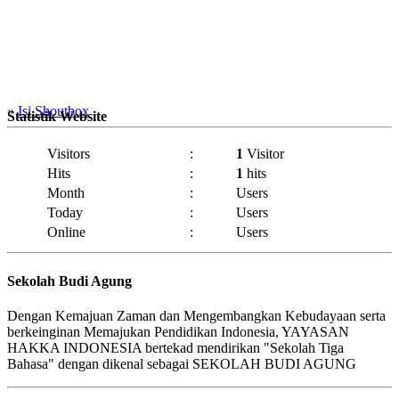
»
Isi Shoutbox
Statistik Website
Visitors
:
1
Visitor
Hits
:
1
hits
Month
:
Users
Today
:
Users
Online
:
Users
Sekolah Budi Agung
Dengan Kemajuan Zaman dan Mengembangkan Kebudayaan serta
berkeinginan Memajukan Pendidikan Indonesia, YAYASAN
HAKKA INDONESIA bertekad mendirikan "Sekolah Tiga
Bahasa" dengan dikenal sebagai SEKOLAH BUDI AGUNG