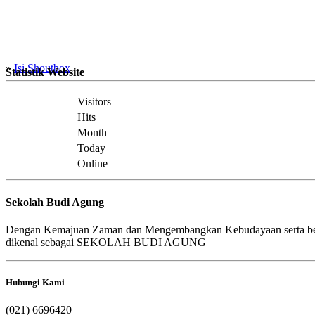
»
Isi Shoutbox
Statistik Website
Visitors
Hits
Month
Today
Online
Sekolah Budi Agung
Dengan Kemajuan Zaman dan Mengembangkan Kebudayaan serta b
dikenal sebagai SEKOLAH BUDI AGUNG
Hubungi Kami
(021) 6696420