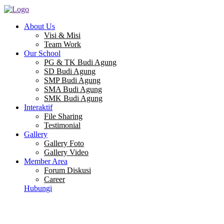
About Us
Visi & Misi
Team Work
Our School
PG & TK Budi Agung
SD Budi Agung
SMP Budi Agung
SMA Budi Agung
SMK Budi Agung
Interaktif
File Sharing
Testimonial
Gallery
Gallery Foto
Gallery Video
Member Area
Forum Diskusi
Career
Hubungi