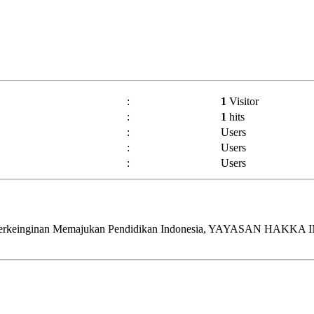
:
1
Visitor
:
1
hits
:
Users
:
Users
:
Users
erkeinginan Memajukan Pendidikan Indonesia, YAYASAN HAKKA IN