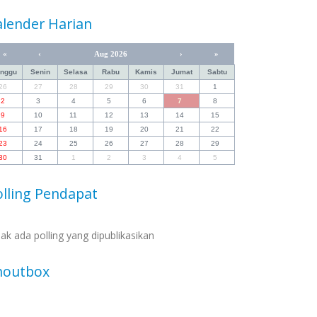
alender Harian
«
‹
Aug 2026
›
»
inggu
Senin
Selasa
Rabu
Kamis
Jumat
Sabtu
26
27
28
29
30
31
1
2
3
4
5
6
7
8
9
10
11
12
13
14
15
16
17
18
19
20
21
22
23
24
25
26
27
28
29
30
31
1
2
3
4
5
olling Pendapat
dak ada polling yang dipublikasikan
houtbox