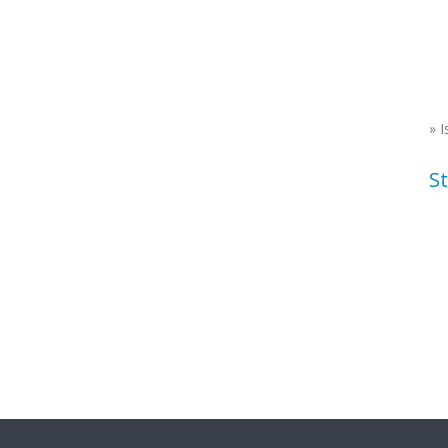
»
I
St