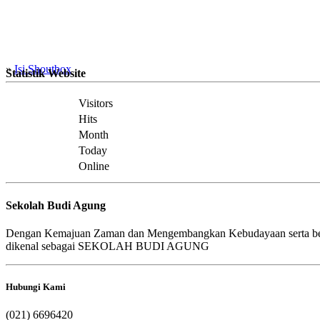
»
Isi Shoutbox
Statistik Website
Visitors
Hits
Month
Today
Online
Sekolah Budi Agung
Dengan Kemajuan Zaman dan Mengembangkan Kebudayaan serta b
dikenal sebagai SEKOLAH BUDI AGUNG
Hubungi Kami
(021) 6696420