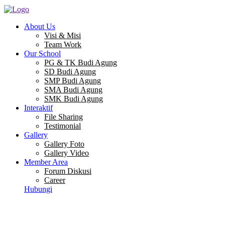
About Us
Visi & Misi
Team Work
Our School
PG & TK Budi Agung
SD Budi Agung
SMP Budi Agung
SMA Budi Agung
SMK Budi Agung
Interaktif
File Sharing
Testimonial
Gallery
Gallery Foto
Gallery Video
Member Area
Forum Diskusi
Career
Hubungi