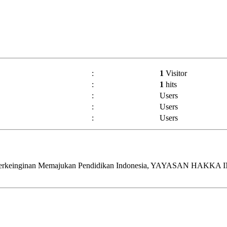
:
1
Visitor
:
1
hits
:
Users
:
Users
:
Users
erkeinginan Memajukan Pendidikan Indonesia, YAYASAN HAKKA IN