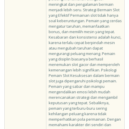
meningkat dan pengalaman bermain
menjadi lebih seru. Strategi Bermain Slot
yang Efektif Permainan slot tidak hanya
soal keberuntungan. Pemain yang cerdas
mengatur taruhan, memanfaatkan
bonus, dan memilih mesin yang tepat.
Kesabaran dan konsistensi adalah kunci,
karena terlalu cepat berpindah mesin
atau mengubah taruhan dapat
mengurangi peluang menang. Pemain
yang disiplin biasanya berhasil
menemukan slot gacor dan memperoleh
kemenangan lebih signifikan. Psikologi
Pemain Slot Kesuksesan dalam bermain
slot juga dipengaruhi psikologi pemain.
Pemain yang sabar dan mampu
mengendalikan emosi lebih mudah
merencanakan strategi dan mengambil
keputusan yang tepat. Sebaliknya,
pemain yang terburu-buru sering
kehilangan peluang karena tidak
memperhatikan pola permainan. Dengan
memahami karakter diri sendiri dan