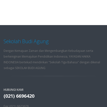
Sekolah Budi Agung
Dengan Kemajuan Zaman dan Mengembangkan Kebudayaan serta
berkeinginan Memajukan Pendidikan Indonesia, YAYASAN HAKKA
INDONESIA bertekad mendirikan "Sekolah Tiga Bahasa" dengan dikenal
sebagai SEKOLAH BUDI AGUNG
HUBUNGI KAMI
(021) 6696420
Fax: (021) 6623678