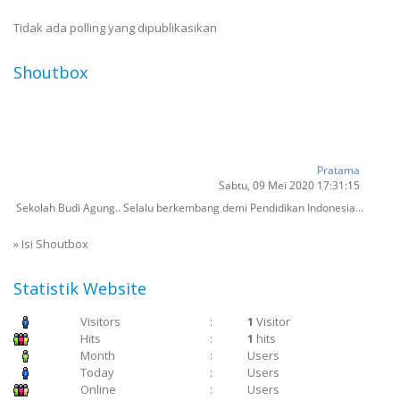
Tidak ada polling yang dipublikasikan
Shoutbox
»
Isi Shoutbox
Statistik Website
Visitors
:
1
Visitor
Hits
:
1
hits
Month
:
Users
Today
:
Users
Online
:
Users