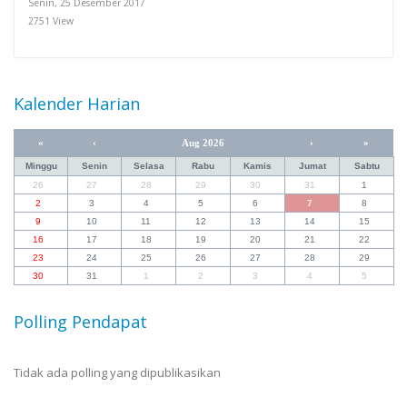
Senin, 25 Desember 2017
2751 View
Kalender Harian
«
‹
Aug 2026
›
»
Minggu
Senin
Selasa
Rabu
Kamis
Jumat
Sabtu
26
27
28
29
30
31
1
2
3
4
5
6
7
8
9
10
11
12
13
14
15
16
17
18
19
20
21
22
23
24
25
26
27
28
29
30
31
1
2
3
4
5
Polling Pendapat
Tidak ada polling yang dipublikasikan