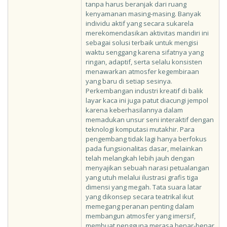
tanpa harus beranjak dari ruang
kenyamanan masing-masing. Banyak
individu aktif yang secara sukarela
merekomendasikan aktivitas mandiri ini
sebagai solusi terbaik untuk mengisi
waktu senggang karena sifatnya yang
ringan, adaptif, serta selalu konsisten
menawarkan atmosfer kegembiraan
yang baru di setiap sesinya.
Perkembangan industri kreatif di balik
layar kaca ini juga patut diacungi jempol
karena keberhasilannya dalam
memadukan unsur seni interaktif dengan
teknologi komputasi mutakhir. Para
pengembang tidak lagi hanya berfokus
pada fungsionalitas dasar, melainkan
telah melangkah lebih jauh dengan
menyajikan sebuah narasi petualangan
yang utuh melalui ilustrasi grafis tiga
dimensi yang megah. Tata suara latar
yang dikonsep secara teatrikal ikut
memegang peranan penting dalam
membangun atmosfer yang imersif,
membuat pengguna merasa benar-benar