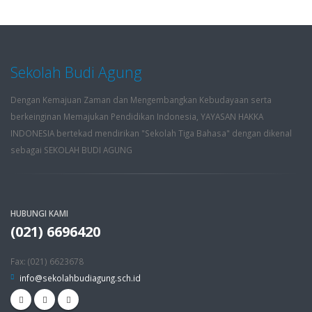
Sekolah Budi Agung
Dengan Kemajuan Zaman dan Mengembangkan Kebudayaan serta
berkeinginan Memajukan Pendidikan Indonesia, YAYASAN HAKKA
INDONESIA bertekad mendirikan "Sekolah Tiga Bahasa" dengan dikenal
sebagai SEKOLAH BUDI AGUNG
HUBUNGI KAMI
(021) 6696420
Fax: (021) 6623678
info@sekolahbudiagung.sch.id