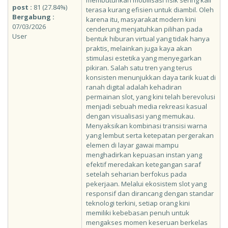
membutuhkan mobilisasi fisik sering kali
post :
81 (27.84%)
terasa kurang efisien untuk diambil. Oleh
Bergabung :
karena itu, masyarakat modern kini
07/03/2026
cenderung menjatuhkan pilihan pada
User
bentuk hiburan virtual yang tidak hanya
praktis, melainkan juga kaya akan
stimulasi estetika yang menyegarkan
pikiran. Salah satu tren yang terus
konsisten menunjukkan daya tarik kuat di
ranah digital adalah kehadiran
permainan
slot
, yang kini telah berevolusi
menjadi sebuah media rekreasi kasual
dengan visualisasi yang memukau.
Menyaksikan kombinasi transisi warna
yang lembut serta ketepatan pergerakan
elemen di layar gawai mampu
menghadirkan kepuasan instan yang
efektif meredakan ketegangan saraf
setelah seharian berfokus pada
pekerjaan. Melalui ekosistem slot yang
responsif dan dirancang dengan standar
teknologi terkini, setiap orang kini
memiliki kebebasan penuh untuk
mengakses momen keseruan berkelas