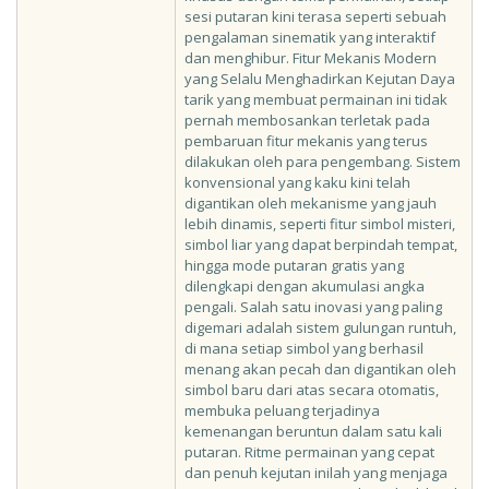
sesi putaran kini terasa seperti sebuah
pengalaman sinematik yang interaktif
dan menghibur. Fitur Mekanis Modern
yang Selalu Menghadirkan Kejutan Daya
tarik yang membuat permainan ini tidak
pernah membosankan terletak pada
pembaruan fitur mekanis yang terus
dilakukan oleh para pengembang. Sistem
konvensional yang kaku kini telah
digantikan oleh mekanisme yang jauh
lebih dinamis, seperti fitur simbol misteri,
simbol liar yang dapat berpindah tempat,
hingga mode putaran gratis yang
dilengkapi dengan akumulasi angka
pengali. Salah satu inovasi yang paling
digemari adalah sistem gulungan runtuh,
di mana setiap simbol yang berhasil
menang akan pecah dan digantikan oleh
simbol baru dari atas secara otomatis,
membuka peluang terjadinya
kemenangan beruntun dalam satu kali
putaran. Ritme permainan yang cepat
dan penuh kejutan inilah yang menjaga