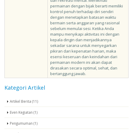
dan rekreasi mental. Menikmati
permainan dengan bijak berarti memiliki
kontrol penuh terhadap diri sendiri
dengan menetapkan batasan waktu
bermain serta anggaran yang rasional
sebelum memulai sesi. Ketika Anda
mampu menyikapi aktivitas ini dengan
kepala dingin dan menjadikannya
sekadar sarana untuk menyegarkan
pikiran dari kepenatan harian, maka
esensi keseruan dan keindahan dari
permainan modern ini akan dapat
dirasakan secara optimal, sehat, dan
bertanggung jawab.
Kategori Artikel
Artikel Berita (11)
Even Kegiatan (1)
Pengumuman (1)