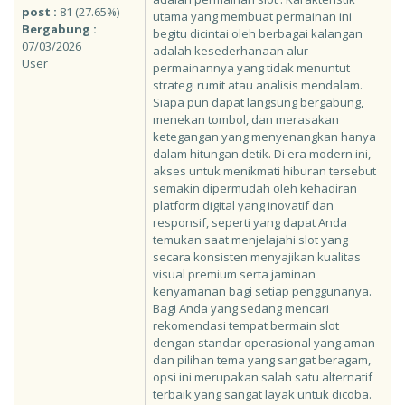
post :
81 (27.65%)
utama yang membuat permainan ini
Bergabung :
begitu dicintai oleh berbagai kalangan
07/03/2026
adalah kesederhanaan alur
User
permainannya yang tidak menuntut
strategi rumit atau analisis mendalam.
Siapa pun dapat langsung bergabung,
menekan tombol, dan merasakan
ketegangan yang menyenangkan hanya
dalam hitungan detik. Di era modern ini,
akses untuk menikmati hiburan tersebut
semakin dipermudah oleh kehadiran
platform digital yang inovatif dan
responsif, seperti yang dapat Anda
temukan saat menjelajahi slot yang
secara konsisten menyajikan kualitas
visual premium serta jaminan
kenyamanan bagi setiap penggunanya.
Bagi Anda yang sedang mencari
rekomendasi tempat bermain slot
dengan standar operasional yang aman
dan pilihan tema yang sangat beragam,
opsi ini merupakan salah satu alternatif
terbaik yang sangat layak untuk dicoba.