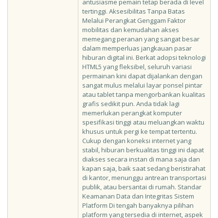
antusiasme pemain tetap berada di level
tertinggi. Aksesibilitas Tanpa Batas
Melalui Perangkat Genggam Faktor
mobilitas dan kemudahan akses
memegang peranan yang sangat besar
dalam memperluas jangkauan pasar
hiburan digital ini. Berkat adopsi teknologi
HTML5 yang fleksibel, seluruh variasi
permainan kini dapat dijalankan dengan
sangat mulus melalui layar ponsel pintar
atau tablet tanpa mengorbankan kualitas
grafis sedikit pun. Anda tidak lagi
memerlukan perangkat komputer
spesifikasi tinggi atau meluangkan waktu
khusus untuk pergi ke tempat tertentu.
Cukup dengan koneksi internet yang
stabil, hiburan berkualitas tinggi ini dapat
diakses secara instan di mana saja dan
kapan saja, baik saat sedang beristirahat
di kantor, menunggu antrean transportasi
publik, atau bersantai di rumah. Standar
Keamanan Data dan Integritas Sistem
Platform Di tengah banyaknya pilihan
platform yang tersedia di internet, aspek