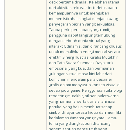
detik pertama dimulai. Kelebihan utama
dari aktivitas rekreasi ini terletak pada
kemampuannya untuk mengubah
momen istirahat singkat menjadi ruang
penyegaran pikiran yang berkualitas.
Tanpa perlu persiapan yang rumit,
pengguna dapat langsung terhubung
dengan sebuah dunia virtual yang
interaktif, dinamis, dan dirancang khusus
untuk memulihkan energi mental secara
efektif. Sinergi Ilustrasi Grafis Mutakhir
dan Tata Suara Sinematik Daya tarik
emosional yang kuat dari permainan
gulungan virtual masa kini lahir dari
komitmen mendalam para desainer
grafis dalam menyusun konsep visual di
setiap judul game. Penggunaan teknologi
rendering mutakhir, pilihan palet warna
yang harmonis, serta transisi animasi
partikel yang halus membuat setiap
simbol di layar terasa hidup dan memiliki
kedalaman dimensi yang nyata. Tema-
tema yang diangkat pun dirancang
seperti sebuah narasi utuh yang