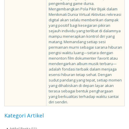
pengembang game dunia.
Mengembangkan Pola Pikir Bijak dalam
Menikmati Dunia Virtual Aktivitas rekreasi
digital akan selalu memberikan dampak
yang positif bagi kesegaran pikiran
sejauh individu yang terlibat di dalamnya
mampu menerapkan kontrol diri yang
matang. Memandang setiap sesi
permainan murni sebagai sarana hiburan
pengisi waktu luang—setara dengan
menonton film dokumenter favorit atau
mendengarkan album musik terbaru—
adalah fondasi terbaik dalam menjaga
esensi hiburan tetap sehat. Dengan
sudut pandang yang tepat, setiap momen
yang dihabiskan di depan layar akan
terasa sebagai bentuk penghargaan
yang berkualitas terhadap waktu santai
diri sendiri.
Kategori Artikel
Artikel Berita (11)