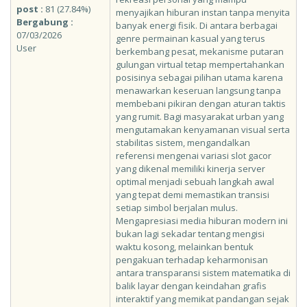
post :
81 (27.84%)
menyajikan hiburan instan tanpa menyita
Bergabung :
banyak energi fisik. Di antara berbagai
07/03/2026
genre permainan kasual yang terus
User
berkembang pesat, mekanisme putaran
gulungan virtual tetap mempertahankan
posisinya sebagai pilihan utama karena
menawarkan keseruan langsung tanpa
membebani pikiran dengan aturan taktis
yang rumit. Bagi masyarakat urban yang
mengutamakan kenyamanan visual serta
stabilitas sistem, mengandalkan
referensi mengenai variasi
slot gacor
yang dikenal memiliki kinerja server
optimal menjadi sebuah langkah awal
yang tepat demi memastikan transisi
setiap simbol berjalan mulus.
Mengapresiasi media hiburan modern ini
bukan lagi sekadar tentang mengisi
waktu kosong, melainkan bentuk
pengakuan terhadap keharmonisan
antara transparansi sistem matematika di
balik layar dengan keindahan grafis
interaktif yang memikat pandangan sejak