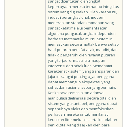
sangat ditentukan oleh tingkat
kepercayaan mereka terhadap integritas
sistem yang digunakan. Oleh karena itu,
industri perangkat lunak modern
menerapkan standar keamanan yang
sangat ketat melalui pemanfaatan
algoritma pengacak angka independen
berbasis matematika murni. Sistem ini
memastikan secara mutlak bahwa setiap
hasil putaran bersifat acak, mandiri, dan
tidak dipengaruhi oleh riwayat putaran
yang terjadi di masa lalu maupun
intervensi dari pihak luar. Memahami
karakteristik sistem yang transparan dan
jujur ini sangat penting agar pengguna
dapat membangun ekspektasi yang
sehat dan rasional sepanjang bermain.
Ketika rasa cemas akan adanya
manipulasi dieliminasi secara total oleh
sistem yang akuntabel, pengguna dapat
sepenuhnya rileks dan memfokuskan
perhatian mereka untuk menikmati
keunikan fitur mekanis serta keindahan
seni digital yang disajikan oleh para