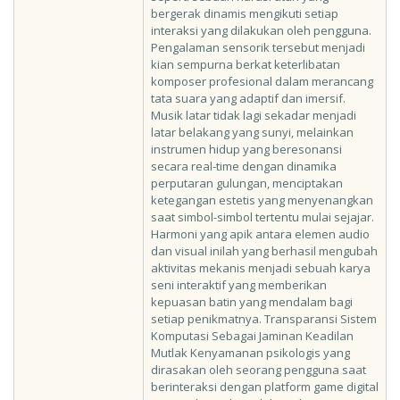
bergerak dinamis mengikuti setiap
interaksi yang dilakukan oleh pengguna.
Pengalaman sensorik tersebut menjadi
kian sempurna berkat keterlibatan
komposer profesional dalam merancang
tata suara yang adaptif dan imersif.
Musik latar tidak lagi sekadar menjadi
latar belakang yang sunyi, melainkan
instrumen hidup yang beresonansi
secara real-time dengan dinamika
perputaran gulungan, menciptakan
ketegangan estetis yang menyenangkan
saat simbol-simbol tertentu mulai sejajar.
Harmoni yang apik antara elemen audio
dan visual inilah yang berhasil mengubah
aktivitas mekanis menjadi sebuah karya
seni interaktif yang memberikan
kepuasan batin yang mendalam bagi
setiap penikmatnya. Transparansi Sistem
Komputasi Sebagai Jaminan Keadilan
Mutlak Kenyamanan psikologis yang
dirasakan oleh seorang pengguna saat
berinteraksi dengan platform game digital