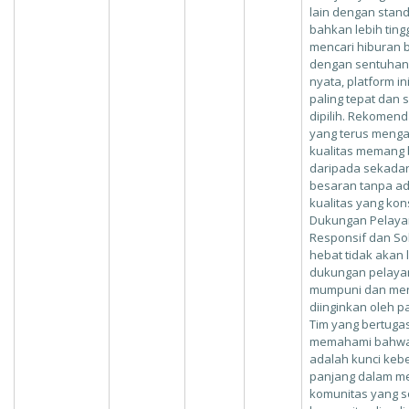
lain dengan stand
bahkan lebih ting
mencari hiburan b
dengan sentuhan 
nyata, platform i
paling tepat dan 
dipilih. Rekomend
yang terus menga
kualitas memang b
daripada sekadar
besaran tanpa a
kualitas yang kon
Dukungan Pelaya
Responsif dan Sol
hebat tidak akan
dukungan pelaya
mumpuni dan men
diinginkan oleh p
Tim yang bertugas
memahami bahwa
adalah kunci keb
panjang dalam 
komunitas yang so