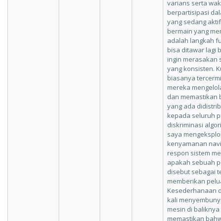
varians serta wak
berpartisipasi d
yang sedang aktif
bermain yang memi
adalah langkah f
bisa ditawar lagi
ingin merasakan
yang konsisten. 
biasanya tercerm
mereka mengelol
dan memastikan 
yang ada didistri
kepada seluruh 
diskriminasi algo
saya mengeksplor
kenyamanan navi
respon sistem me
apakah sebuah p
disebut sebagai 
memberikan peluan
Kesederhanaan d
kali menyembuny
mesin di baliknya
memastikan bahwa