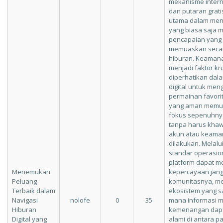
mekanisme interna
dan putaran grati
utama dalam men
yang biasa saja 
pencapaian yang 
memuaskan secar
hiburan. Keamana
menjadi faktor kr
diperhatikan dala
digital untuk men
permainan favori
yang aman memun
fokus sepenuhnya
tanpa harus khawa
akun atau keaman
dilakukan. Melalu
standar operasion
platform dapat 
Menemukan
kepercayaan jan
Peluang
komunitasnya, m
Terbaik dalam
ekosistem yang s
Navigasi
nolofe
0
35
mana informasi m
Hiburan
kemenangan dapa
Digital yang
alami di antara p