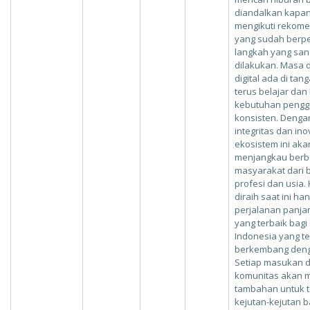
diandalkan kapan
mengikuti rekom
yang sudah berp
langkah yang sang
dilakukan. Masa 
digital ada di ta
terus belajar da
kebutuhan pengg
konsisten. Denga
integritas dan in
ekosistem ini aka
menjangkau berba
masyarakat dari b
profesi dan usia.
diraih saat ini ha
perjalanan panja
yang terbaik bagi 
Indonesia yang te
berkembang deng
Setiap masukan d
komunitas akan m
tambahan untuk 
kejutan-kejutan b