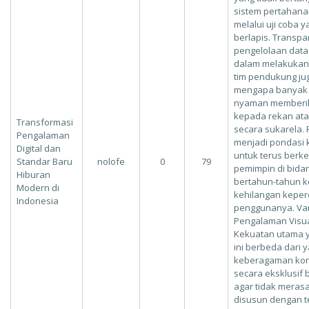
sistem pertahana
melalui uji coba 
berlapis. Transpa
pengelolaan dat
dalam melakukan
tim pendukung ju
mengapa banyak 
nyaman memberi
kepada rekan ata
Transformasi
secara sukarela. 
Pengalaman
menjadi pondasi k
Digital dan
untuk terus berk
Standar Baru
nolofe
0
79
pemimpin di bida
Hiburan
bertahun-tahun k
Modern di
kehilangan keper
Indonesia
penggunanya. Var
Pengalaman Visu
Kekuatan utama 
ini berbeda dari 
keberagaman kont
secara eksklusif 
agar tidak meras
disusun dengan t