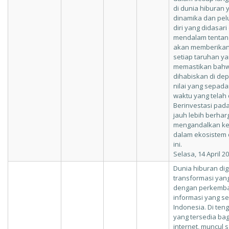
di dunia hiburan
dinamika dan pel
diri yang didasar
mendalam tentan
akan memberikan
setiap taruhan y
memastikan bahwa
dihabiskan di de
nilai yang sepad
waktu yang telah 
Berinvestasi pa
jauh lebih berha
mengandalkan ke
dalam ekosistem d
ini.
Selasa, 14 April 2
Dunia hiburan dig
transformasi yang
dengan perkemba
informasi yang se
Indonesia. Di ten
yang tersedia ba
internet, muncul 