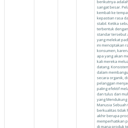
berikutnya adala
sangat besar. Pe
kembali ke temp
kepastian rasa 
stabil. Ketika se
terbentuk dengan
standar tersebut 
yang melekat pad
ini menciptakan 
konsumen, karena
apa yang akan me
kali mereka melu
datang. Konsisten
dalam membangun
secara organik, 
pelanggan menjad
paling efektif mel
dan tulus dari mu
yang Mendukung K
Manusia Sebuah 
berkualitas tidak
akhir berupa prod
memperhatikan p
di mana produk te