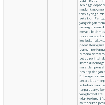
dalam platform in
sehingga dapat d
mudah tanpa mem
teknis yang rumit
sekalipun. Pengg
yang elegan mem
tenang, memastik
merasa lelah mesk
durasi yang cukup
kesibukan aktivi
padat. Keunggulan
dengan performa t
di mana sistem 
setiap perintah 
instan di berbaga
mulai dari ponsel
desktop dengan sp
Dukungan server y
secara luas menj
antarhalaman ber
tanpa adanya ke
yang lambat atau
tidak terduga. Efi
memberikan jami