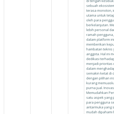
di tengah kesibu
sebuah ekosistem 
terasa monoton, i
utama untuk tetap
oleh para pengg
berkelanjutan. M
lebih personal d
ramah pengguna, s
dalam platform in
memberikan kepu
hambatan teknis y
anggota. Hal ini
dedikasi terhadap
menjadi prioritas
dalam menghadap
semakin ketat di
dengan pilihan in
kurang memuaskan
purna jual. Inova
Memudahkan Pen
satu aspek yang pa
para pengguna se
antarmuka yang sa
mudah dipahami 