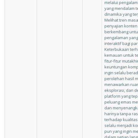
melalui pengala
yang mendalam t
dinamika yang ter
Melihat tren mas
penyajian konten
berkembang untu
pengalaman yang 
interaktif bagi p
Keterbukaan ter
kemauan untuk te
fitur-fitur mutak
keuntungan kompe
ingin selalu bera
perolehan hasil m
menawarkan ruan
eksplorasi, dan d
platform yang tep
peluang emas men
dan menyenangkan
harinya tanpa ras
terhadap kualitas
selalu menjadi k
pun yang ingin m
dalam setiap lan