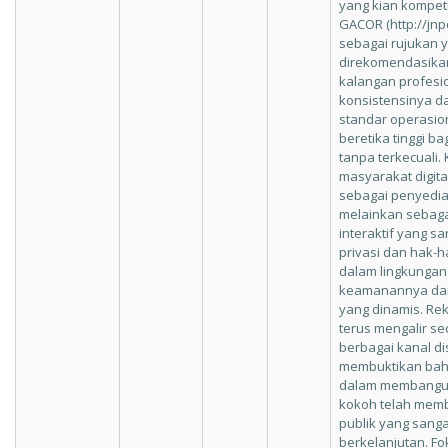
yang kian kompetit
GACOR (http://jnp
sebagai rujukan 
direkomendasika
kalangan profesi
konsistensinya 
standar operasion
beretika tinggi b
tanpa terkecuali.
masyarakat digit
sebagai penyedia
melainkan sebag
interaktif yang s
privasi dan hak-h
dalam lingkungan
keamanannya dari
yang dinamis. Re
terus mengalir se
berbagai kanal di
membuktikan bah
dalam membangun 
kokoh telah mem
publik yang sanga
berkelanjutan. F