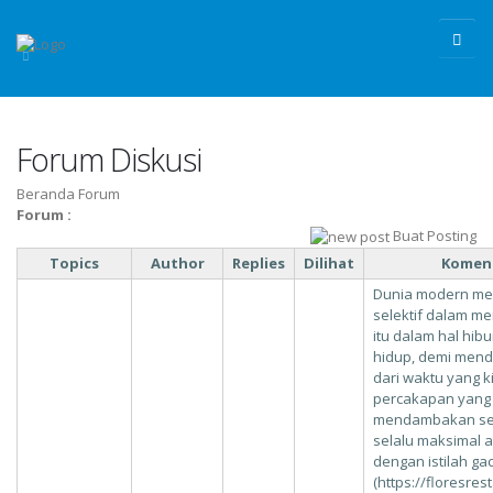
Forum Diskusi
Beranda Forum
Forum :
Buat Posting
Topics
Author
Replies
Dilihat
Koment
Dunia modern men
selektif dalam me
itu dalam hal hi
hidup, demi menda
dari waktu yang ki
percakapan yang l
mendambakan ses
selalu maksimal a
dengan istilah ga
(https://floresre