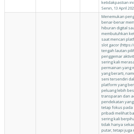
ketidakpastian ini
Senin, 13 April 20
Menemukan peng
benar-benar mem
hiburan digital s
membutuhkan kete
saat mencari pla
slot gacor (https:
tengah lautan pil
penggemar aktivit
sering kali meras
permainan yang m
yang berarti, na
seni tersendiri 
platform yang b
peluang lebih bes
transparan dan a
pendekatan yang 
tetap fokus pada 
pribadi melihat 
sering kali berp
tidak hanya sek
putar, tetapi ju