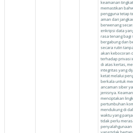
keamanan tingkat 
memastikan bahwa
pengguna tetap t
aman dari jangka
berwenang secara
enkripsi data ya
rasa tenang bagi 
bergabung dan be
secara rutin tanp
akan kebocoran 
terhadap privasi i
di atas kertas, m
integritas yang d
ketat melalui pe
berkala untuk me
ancaman siber ya
jenisnya. Keamana
menciptakan ling
pertumbuhan komu
mendukung di da
waktu yang panja
tidak perlu meras
penyalahgunaan d
yang tidak berta