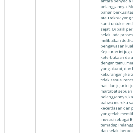
antara penyedia 
pelanggannya. M
bahan berkualita
atau teknik yang
kunci untuk mend
sejati. Di balik p
selalu ada proses
melibatkan dedika
pengawasan kuali
Kejujuran ini jug
keterbukaan dal
dengan tamu, me
yang akurat, dan
kekurangan jika t
tidak sesuai renc
hati dan jujur ini
martabat sebuah 
pelanggannya, k
bahwa mereka sa
kecerdasan dan 
yang telah memil
Inovasi sebagai 
terhadap Pelangg
dan selalu berad