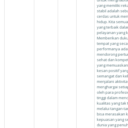
untuk menghabisk
yang memiliki rek
stabil adalah se
cerdas untuk men
hidup. Kita semu
yang terbaik dal
pelayanan yang k
Memberikan duku
tempat yang seca
performanya adal
mendorong pertu
sehat dan kompet
yang memuaskan 
kesan positif ya
semangat dan ke
menjalani aktivita
menghargai setia
oleh para profesi
tinggi dalam men
kualitas yang tak
melalui tangan-t
bisa merasakan 
kepuasan yang s
dunia yang penu