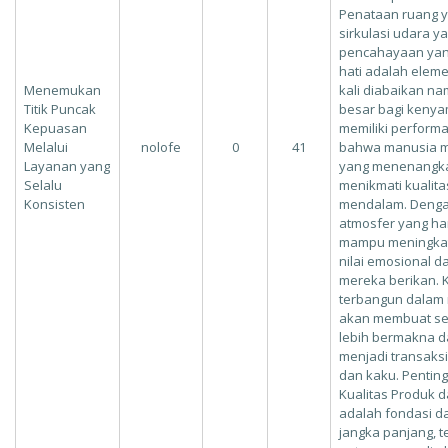
Penataan ruang y
sirkulasi udara ya
pencahayaan ya
hati adalah eleme
Menemukan
kali diabaikan n
Titik Puncak
besar bagi keny
Kepuasan
memiliki perform
Melalui
nolofe
0
41
bahwa manusia 
Layanan yang
yang menenangka
Selalu
menikmati kualita
Konsisten
mendalam. Denga
atmosfer yang ha
mampu meningkatk
nilai emosional d
mereka berikan. 
terbangun dalam
akan membuat set
lebih bermakna d
menjadi transaks
dan kaku. Pentin
Kualitas Produk 
adalah fondasi d
jangka panjang, 