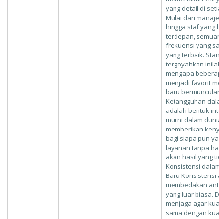
yang detail di seti
Mulai dari manaje
hingga staf yang 
terdepan, semuan
frekuensi yang 
yang terbaik. Sta
tergoyahkan inil
mengapa beberap
menjadi favorit m
baru bermunculan
Ketangguhan dala
adalah bentuk int
murni dalam duni
memberikan keny
bagi siapa pun ya
layanan tanpa ha
akan hasil yang 
Konsistensi dala
Baru Konsistensi
membedakan anta
yang luar biasa. D
menjaga agar kual
sama dengan kual