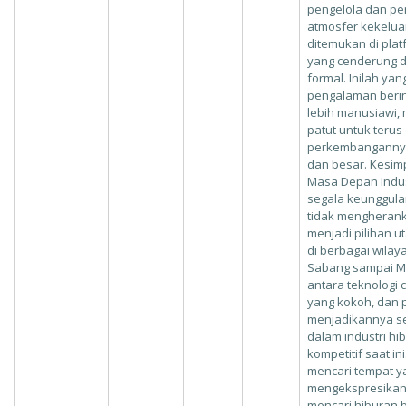
pengelola dan pe
atmosfer kekelua
ditemukan di platf
yang cenderung d
formal. Inilah ya
pengalaman berint
lebih manusiawi,
patut untuk terus
perkembangannya
dan besar. Kesi
Masa Depan Indust
segala keunggula
tidak mengheranka
menjadi pilihan 
di berbagai wilay
Sabang sampai M
antara teknologi
yang kokoh, dan 
menjadikannya s
dalam industri hib
kompetitif saat in
mencari tempat y
mengekspresikan 
mencari hiburan b