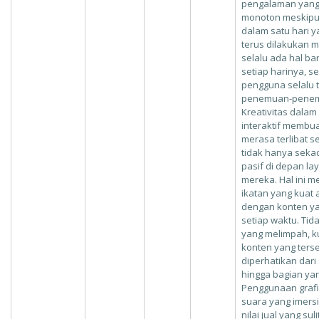
pengalaman yang 
monoton meskipun
dalam satu hari y
terus dilakukan 
selalu ada hal ba
setiap harinya, 
pengguna selalu 
penemuan-penem
Kreativitas dalam
interaktif membu
merasa terlibat 
tidak hanya seka
pasif di depan la
mereka. Hal ini 
ikatan yang kuat
dengan konten y
setiap waktu. Tid
yang melimpah, ku
konten yang terse
diperhatikan dari s
hingga bagian yan
Penggunaan grafi
suara yang imer
nilai jual yang su