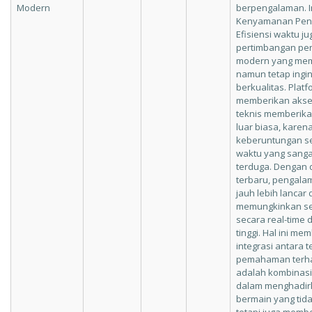
Modern
berpengalaman. I
Kenyamanan Peng
Efisiensi waktu j
pertimbangan pen
modern yang memi
namun tetap ingi
berkualitas. Pla
memberikan akse
teknis memberika
luar biasa, kare
keberuntungan se
waktu yang sangat
terduga. Dengan 
terbaru, pengala
jauh lebih lancar 
memungkinkan set
secara real-time
tinggi. Hal ini m
integrasi antara 
pemahaman terha
adalah kombinasi 
dalam menghadir
bermain yang tid