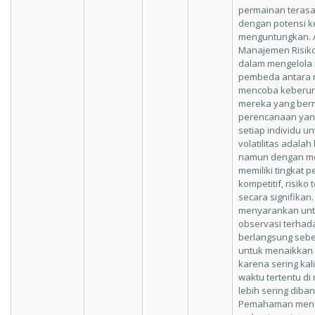
permainan terasa
dengan potensi k
menguntungkan. An
Manajemen Risiko
dalam mengelola 
pembeda antara 
mencoba keberu
mereka yang ber
perencanaan yang
setiap individu 
volatilitas adala
namun dengan me
memiliki tingkat 
kompetitif, risiko
secara signifikan.
menyarankan unt
observasi terhad
berlangsung seb
untuk menaikkan 
karena sering kal
waktu tertentu d
lebih sering diba
Pemahaman mend