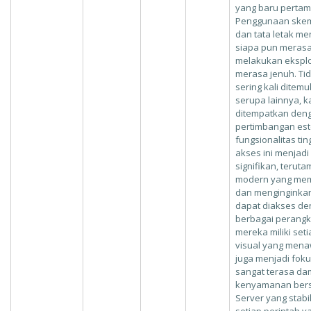
yang baru pertam
Penggunaan skem
dan tata letak m
siapa pun merasa
melakukan eksplo
merasa jenuh. Ti
sering kali ditem
serupa lainnya, 
ditempatkan den
pertimbangan est
fungsionalitas ti
akses ini menjadi
signifikan, terut
modern yang memil
dan menginginka
dapat diakses de
berbagai perangka
mereka miliki setia
visual yang mena
juga menjadi fo
sangat terasa da
kenyamanan bersel
Server yang stab