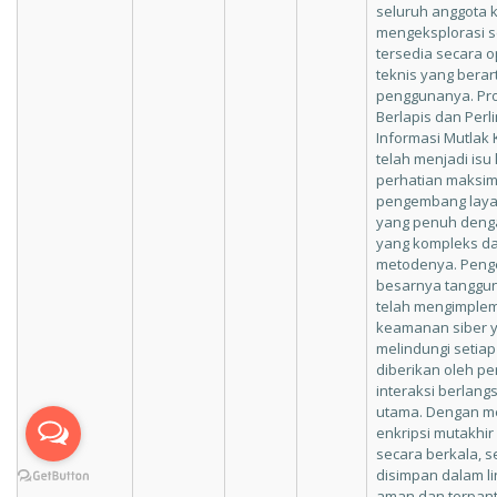
seluruh anggota 
mengeksplorasi se
tersedia secara 
teknis yang berart
penggunanya. Pr
Berlapis dan Perl
Informasi Mutlak
telah menjadi isu
perhatian maksima
pengembang layana
yang penuh denga
yang kompleks d
metodenya. Penge
besarnya tanggun
telah mengimplem
keamanan siber y
melindungi setiap
diberikan oleh p
interaksi berlang
utama. Dengan m
enkripsi mutakhir
secara berkala, se
disimpan dalam l
aman dan terpant