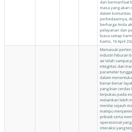
dan bermanfaat b
masa yang akan 
dalam komunitas i
perbedaannya, d
berharga Anda ak
pelayanan dan p
biasa setiap harin
Kamis, 16 April 20
Memasuki perteng
industri hiburan b
air telah sampai 
integritas dan tr
parameter tungga
dalam menentukan
benar-benar lay
yang kian cerdas k
terpukau pada est
melainkan lebih
menilai sejauh m
mampu menjamin 
pribadi serta memb
operasional yang
interaksi yang ter