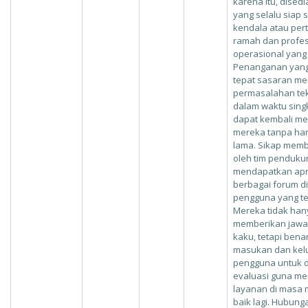
karena itu, dise
yang selalu siap 
kendala atau per
ramah dan profes
operasional yang 
Penanganan yang 
tepat sasaran me
permasalahan tek
dalam waktu sing
dapat kembali mel
mereka tanpa har
lama. Sikap memb
oleh tim pendukung
mendapatkan apre
berbagai forum d
pengguna yang ter
Mereka tidak han
memberikan jawa
kaku, tetapi ben
masukan dan kelu
pengguna untuk d
evaluasi guna me
layanan di masa 
baik lagi. Hubun