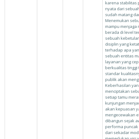
karena stabilitas
nyata dari sebua
sudah matang dan 
Menemukan sebu
mampu menjaga ri
berada di level te
sebuah kebetulan,
disiplin yang keta
terhadap apa yang
sebuah entitas 
layanan yang cepa
berkualitas tingg
standar kualitas
publik akan menga
Keberhasilan yang
menciptakan seb
setiap tamu meras
kunjungan menja
akan kepuasan ya
mengecewakan ek
dibangun sejak 
performa puncak
dari sekadar moda
memerlukan visi y