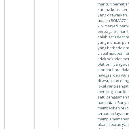
mencuri perhatia
karena konsistens
yang ditawarkan. 
adalah ROMA77 (ht
kini menjadi perb
berbagai komunit
salah satu desti
yang mencari pen
yang berbeda da
visual maupun fu
tidak sekadar m
platform yang a
standar baru da
navigasi dan vari
disesuaikan deng
lokal yang sangat
menginginkan ke
satu genggaman 
hambatan. Banya
memberikan rekom
terhadap layanan
mampu memahami 
akan hiburan yan