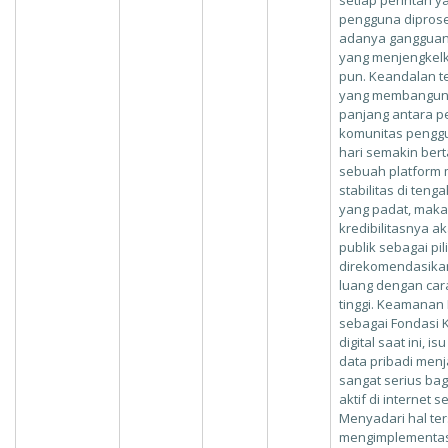
setiap perintah y
pengguna diprose
adanya gangguan
yang menjengkelk
pun. Keandalan t
yang membangun 
panjang antara p
komunitas pengg
hari semakin ber
sebuah platform
stabilitas di tenga
yang padat, maka
kredibilitasnya a
publik sebagai pi
direkomendasikan
luang dengan car
tinggi. Keamanan 
sebagai Fondasi 
digital saat ini,
data pribadi menj
sangat serius bag
aktif di internet s
Menyadari hal ter
mengimplementas