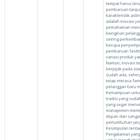
tempat harus ter
pembaruan tanpa
karakteristik asli
adalah inovasi yan
pemahaman mend
keinginan pelang
seiring perkemba
berupa penyempur
pembaruan fasili
variasi produk ya
Namun, inovasi te
berpijak pada sta
sudah ada, sehin
tetap merasa fam
pelanggan baru me
Kemampuan untu
tradisi yang suda
yang segar menu
manajemen memilik
depan dan sangat
pertumbuhan jan
Kesimpulan tenta
Pengalaman yang 