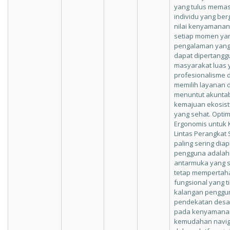
yang tulus memas
individu yang b
nilai kenyamanan
setiap momen yan
pengalaman yang b
dapat dipertangg
masyarakat luas
profesionalisme 
memilih layanan d
menuntut akuntabi
kemajuan ekosist
yang sehat. Opti
Ergonomis untuk
Lintas Perangkat 
paling sering diap
pengguna adalah 
antarmuka yang 
tetap mempertah
fungsional yang t
kalangan pengguna
pendekatan desai
pada kenyamana
kemudahan naviga