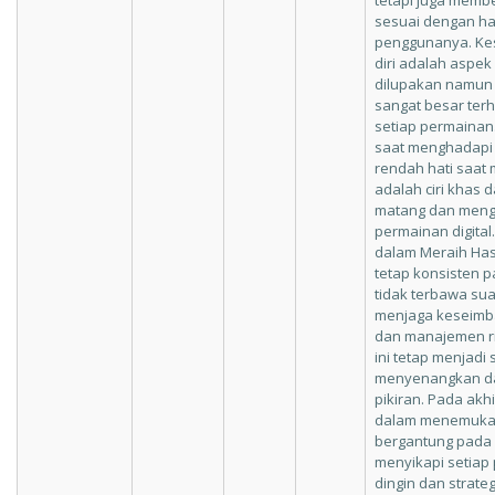
tetapi juga membe
sesuai dengan h
penggunanya. Kes
diri adalah aspek
dilupakan namun 
sangat besar terh
setiap permainan
saat menghadapi 
rendah hati saat
adalah ciri khas 
matang dan menge
permainan digital
dalam Meraih Has
tetap konsisten 
tidak terbawa su
menjaga keseimb
dan manajemen ris
ini tetap menjadi
menyenangkan da
pikiran. Pada akh
dalam menemuk
bergantung pada 
menyikapi setiap
dingin dan strateg