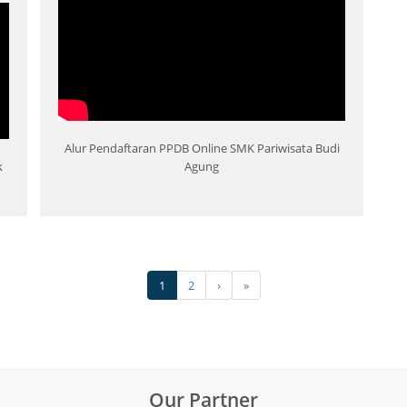
Alur Pendaftaran PPDB Online SMK Pariwisata Budi
k
Agung
1
2
›
»
Our Partner