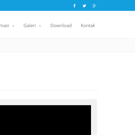
rmasi
Galeri
Download
Kontak
..
..
.
.