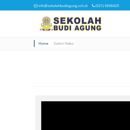
info@sekolahbudiagung.sch.id
(021) 6696420
Home
Galeri Video