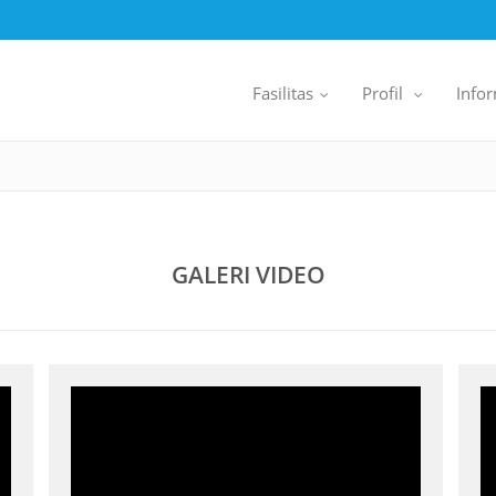
Fasilitas
Profil
Info
..
..
.
.
GALERI VIDEO