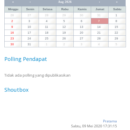
«
‹
Aug 2026
›
»
Minggu
Senin
Selasa
Rabu
Kamis
Jumat
Sabtu
26
27
28
29
30
31
1
2
3
4
5
6
7
8
9
10
11
12
13
14
15
16
17
18
19
20
21
22
23
24
25
26
27
28
29
30
31
1
2
3
4
5
Polling Pendapat
Tidak ada polling yang dipublikasikan
Shoutbox