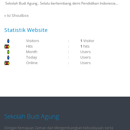
»
Isi Shoutbox
Statistik Website
Visitors
:
1
Visitor
Hits
:
1
hits
Month
:
Users
Today
:
Users
Online
:
Users
Sekolah Budi Agung
Dengan Kemajuan Zaman dan Mengembangkan Kebudayaan serta