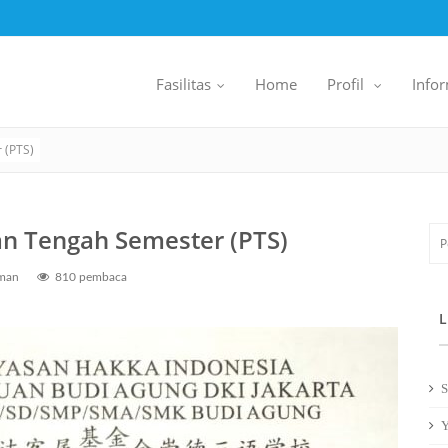
Fasilitas
Home
Profil
Info
..
..
.
.
 (PTS)
an Tengah Semester (PTS)
man
810 pembaca
L
S
Y