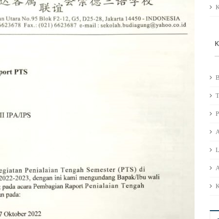
K
K
B
T
A
L
A