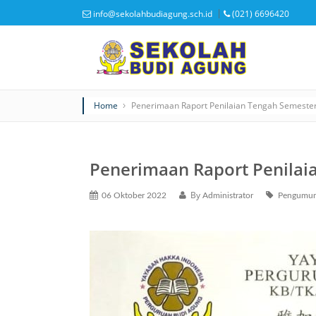
info@sekolahbudiagung.sch.id
(021) 6696420
Home
Penerimaan Raport Penilaian Tengah Semester
Penerimaan Raport Penilai
By
06 Oktober 2022
Administrator
Pengumu