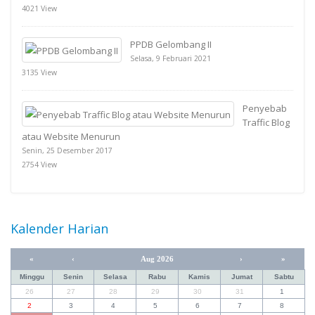
4021 View
PPDB Gelombang II
Selasa, 9 Februari 2021
3135 View
Penyebab
Traffic Blog
atau Website Menurun
Senin, 25 Desember 2017
2754 View
Kalender Harian
«
‹
Aug 2026
›
»
Minggu
Senin
Selasa
Rabu
Kamis
Jumat
Sabtu
26
27
28
29
30
31
1
2
3
4
5
6
7
8