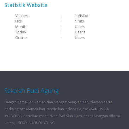
Statistik Website
Visitors
:
1
Visitor
Hits
:
1
hits
Month
:
Users
Today
:
Users
Online
:
Users
Sekolah Budi Agung
Dengan Kemajuan Zaman dan Mengembangkan Kebudayaan serta
berkeinginan Memajukan Pendidikan Indonesia, YAYASAN HAKKA
INDONESIA bertekad mendirikan "Sekolah Tiga Bahasa" dengan dikenal
sebagai SEKOLAH BUDI AGUNG