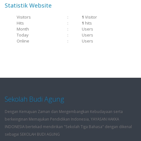
Statistik Website
Visitors
:
1
Visitor
Hits
:
1
hits
Month
:
Users
Today
:
Users
Online
:
Users
Sekolah Budi Agung
Dengan Kemajuan Zaman dan Mengembangkan Kebudayaan serta
berkeinginan Memajukan Pendidikan Indonesia, YAYASAN HAKKA
INDONESIA bertekad mendirikan "Sekolah Tiga Bahasa" dengan dikenal
sebagai SEKOLAH BUDI AGUNG