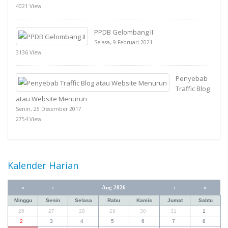
4021 View
PPDB Gelombang II
Selasa, 9 Februari 2021
3136 View
Penyebab
Traffic Blog
atau Website Menurun
Senin, 25 Desember 2017
2754 View
Kalender Harian
«
‹
Aug 2026
›
»
Minggu
Senin
Selasa
Rabu
Kamis
Jumat
Sabtu
26
27
28
29
30
31
1
2
3
4
5
6
7
8