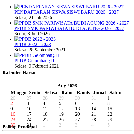
PENDAFTARAN SISWA SISWI BARU 2026 - 2027
Selasa, 21 Juli 2026
PPDB SMK PARIWISATA BUDI AGUNG 2026 - 2027
Senin, 8 Juni 2026
PPDB 2022 - 2023
Selasa, 28 September 2021
PPDB Gelombang II
Selasa, 9 Februari 2021
Kalender Harian
«
‹
Aug 2026
›
»
Minggu
Senin
Selasa
Rabu
Kamis
Jumat
Sabtu
26
27
28
29
30
31
1
2
3
4
5
6
7
8
9
10
11
12
13
14
15
16
17
18
19
20
21
22
23
24
25
26
27
28
29
30
31
1
2
3
4
5
Polling Pendapat