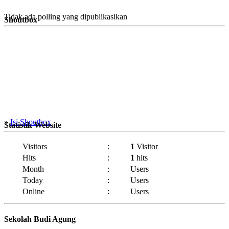
Tidak ada polling yang dipublikasikan
Shoutbox
»
Isi Shoutbox
Statistik Website
Visitors
:
1
Visitor
Hits
:
1
hits
Month
:
Users
Today
:
Users
Online
:
Users
Sekolah Budi Agung