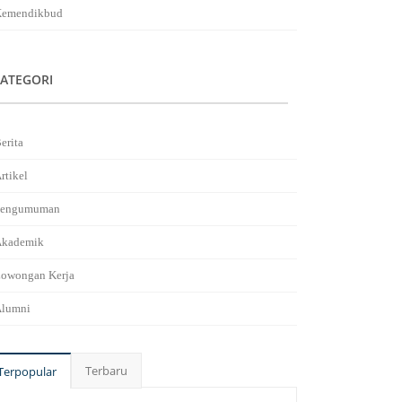
emendikbud
ATEGORI
erita
rtikel
Pengumuman
kademik
owongan Kerja
lumni
Terbaru
Terpopular