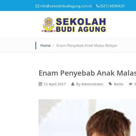
info@sekolahbudiagung.sch.id
(021) 6696420
Home
Enam Penyebab Anak Malas Belajar
Enam Penyebab Anak Malas
By
11 April 2017
Administrator
Berita