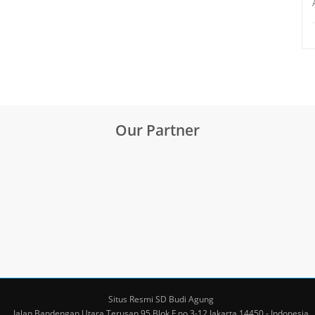
Our Partner
Situs Resmi SD Budi Agung
Jalan Bandengan Utara Terusan 95 Blok F no.3-12 Jakarta 14450 - Indonesia