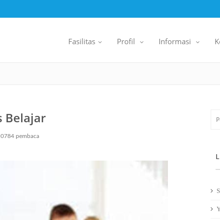
Fasilitas
Profil
Informasi
K
..
..
..
.
.
.
 Belajar
10784 pembaca
L
S
Y