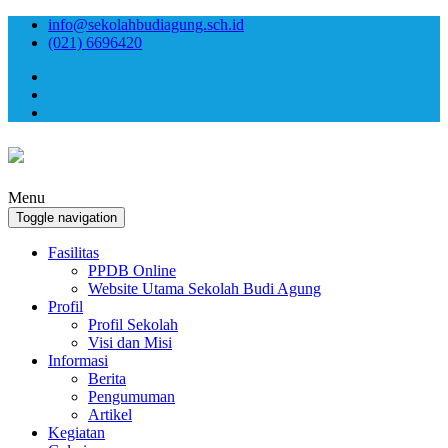
info@sekolahbudiagung.sch.id
(021) 6696420
Menu
Toggle navigation
Fasilitas
PPDB Online
Website Utama Sekolah Budi Agung
Profil
Profil Sekolah
Visi dan Misi
Informasi
Berita
Pengumuman
Artikel
Kegiatan