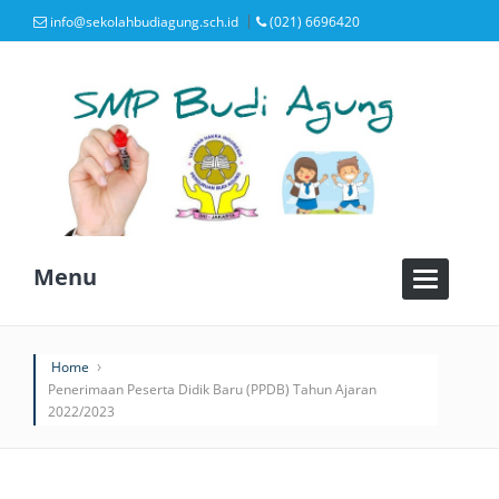
info@sekolahbudiagung.sch.id
(021) 6696420
Menu
T
o
g
g
Home
l
Penerimaan Peserta Didik Baru (PPDB) Tahun Ajaran
e
2022/2023
n
a
v
i