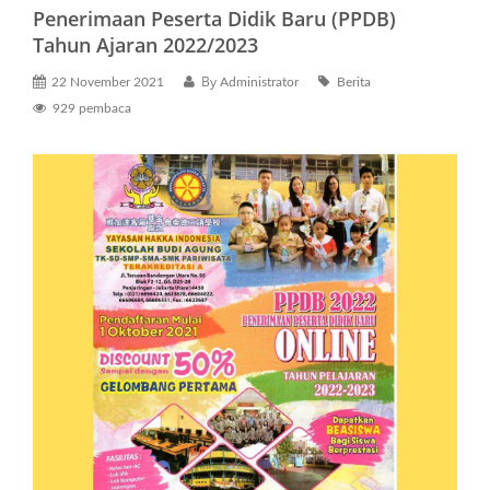
g
Penerimaan Peserta Didik Baru (PPDB)
a
Tahun Ajaran 2022/2023
t
i
By
22 November 2021
Administrator
Berita
o
929 pembaca
n