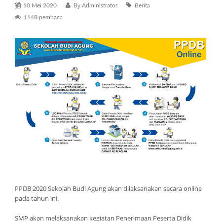
g
By
10 Mei 2020
Administrator
Berita
a
1148 pembaca
t
i
o
n
PPDB 2020 Sekolah Budi Agung akan dilaksanakan secara online
pada tahun ini.
SMP akan melaksanakan kegiatan Penerimaan Peserta Didik