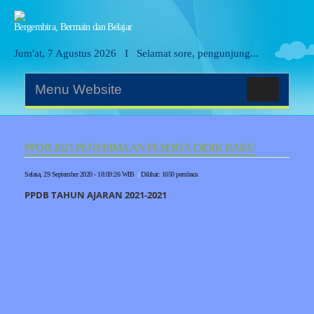
Bergembira, Bermain dan Belajar
Jum'at, 7 Agustus 2026
I
Selamat sore, pengunjung...
Menu Website
PPDB 2021 PENERIMAAN PESERTA DIDIK BARU
Selasa, 29 September 2020 - 18:09:26 WIB
|
Dilihat: 1050 pembaca
PPDB TAHUN AJARAN 2021-2021