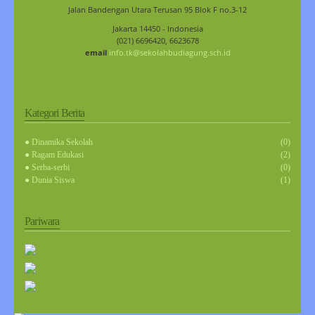
Jalan Bandengan Utara Terusan 95 Blok F no.3-12
Jakarta 14450 - Indonesia
(021) 6696420, 6623678
email
info.tk@sekolahbudiagung.sch.id
Kategori Berita
● Dinamika Sekolah
(0)
● Ragam Edukasi
(2)
● Serba-serbi
(0)
● Dunia Siswa
(1)
Pariwara