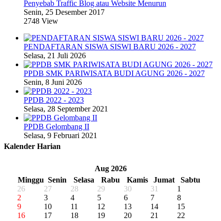
Penyebab Traffic Blog atau Website Menurun
Senin, 25 Desember 2017
2748 View
PENDAFTARAN SISWA SISWI BARU 2026 - 2027
Selasa, 21 Juli 2026
PPDB SMK PARIWISATA BUDI AGUNG 2026 - 2027
Senin, 8 Juni 2026
PPDB 2022 - 2023
Selasa, 28 September 2021
PPDB Gelombang II
Selasa, 9 Februari 2021
Kalender Harian
«
‹
Aug 2026
›
»
Minggu
Senin
Selasa
Rabu
Kamis
Jumat
Sabtu
26
27
28
29
30
31
1
2
3
4
5
6
7
8
9
10
11
12
13
14
15
16
17
18
19
20
21
22