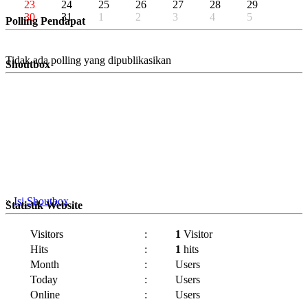
23
24
25
26
27
28
29
30
31
1
2
3
4
5
Polling Pendapat
Tidak ada polling yang dipublikasikan
Shoutbox
»
Isi Shoutbox
Statistik Website
Visitors
:
1
Visitor
Hits
:
1
hits
Month
:
Users
Today
:
Users
Online
:
Users